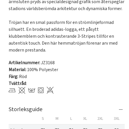
ärmsluten pryds av specialdesignad grafik som återspeglar 
stadions världsberömda arkitektur och dynamiska former.

Tröjan har en smal passform för en strömlinjeformad 
silhuett. En broderad adidas-logga, ett påsytt 
klubbemblem och kontrasterande 3-Stripes tillför en 
autentisk touch. Den här hemmatröjan förenar arv med 
modern prestanda.
Artikelnummer:
JZ3168
Material:
100% Polyester
Färg:
Röd
Tvättråd
:
Storleksguide
S
M
L
XL
2XL
3XL