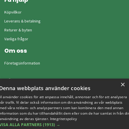
Köpvillkor
Leverans & betalning
Returer & byten
Vanliga frågor
Om oss
Företagsinformation
×
Denna webbplats använder cookies
Vi använder cookies för att anpassa innehåll, annonser och för att analysera
vår trafik. Vi delar också information om din användning av vår webbplats
med våra reklam- och analyspartners som kan kombinera den med annan
information som du har tillhandahållit dem eller som de har samlat in från di
användning av deras tjänster.
Integritetspolicy
VISA ALLA PARTNERS
(1913) →