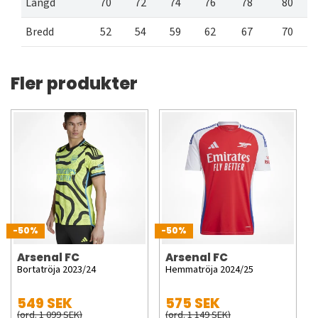
Längd
70
72
74
76
78
80
Bredd
52
54
59
62
67
70
Fler produkter
-50%
-50%
Arsenal FC
Arsenal FC
Bortatröja 2023/24
Hemmatröja 2024/25
549 SEK
575 SEK
(ord. 1 099 SEK)
(ord. 1 149 SEK)