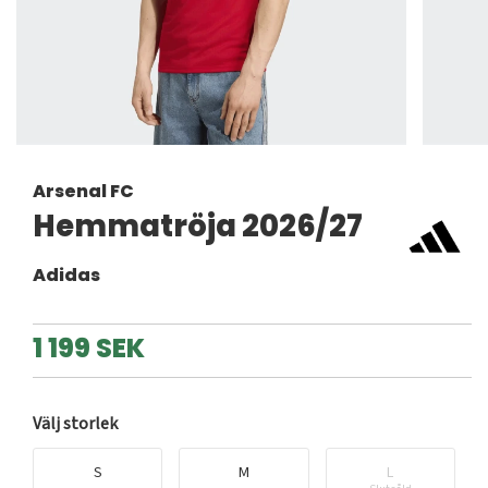
Arsenal FC
Hemmatröja 2026/27
Adidas
1 199 SEK
Välj storlek
S
M
L