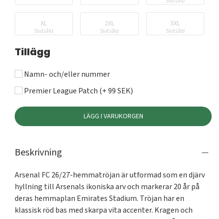
Slutsåld
XL
2XL
3XL
Slutsåld
Slutsåld
Slutsåld
Tillägg
Namn- och/eller nummer
Premier League Patch (+ 99 SEK)
LÄGG I VARUKORGEN
Beskrivning
Arsenal FC 26/27-hemmatröjan är utformad som en djärv 
hyllning till Arsenals ikoniska arv och markerar 20 år på 
deras hemmaplan Emirates Stadium. Tröjan har en 
klassisk röd bas med skarpa vita accenter. Kragen och 