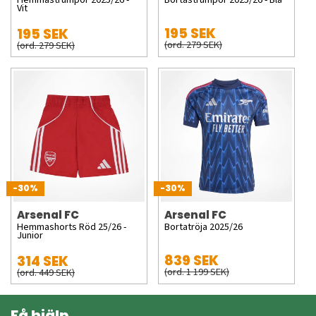
Vit
195 SEK
195 SEK
(ord. 279 SEK)
(ord. 279 SEK)
-30%
-30%
Arsenal FC
Arsenal FC
Hemmashorts Röd 25/26 -
Bortatröja 2025/26
Junior
839 SEK
314 SEK
(ord. 1 199 SEK)
(ord. 449 SEK)
Få hjälp