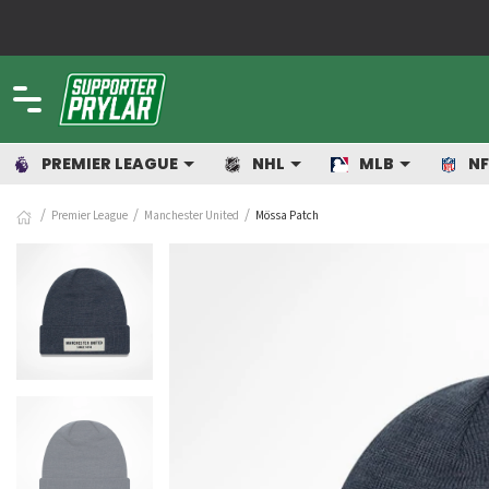
Allt 
PREMIER LEAGUE
NHL
MLB
NF
Premier League
Manchester United
Mössa Patch