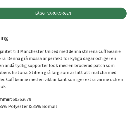
LÄGG I VARUKORGEN
ning
ojalitet till Manchester United med denna stilrena Cuff Beanie 
ra. Denna grå mössa är perfekt för kyliga dagar och ger en 
en ändå tydlig supporter look med en broderad patch som 
bbens historia. Stilren grå färg som är lätt att matcha med 
er. Cuff beanie med en vikbar kant som ger extra värme och en 
ook.
ummer:
60363679
65% Polyester & 35% Bomull