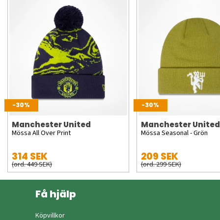
-30%
-30%
Manchester United
Manchester United
Mössa All Over Print
Mössa Seasonal - Grön
314 SEK
209 SEK
(ord. 449 SEK)
(ord. 299 SEK)
Få hjälp
Köpvillkor