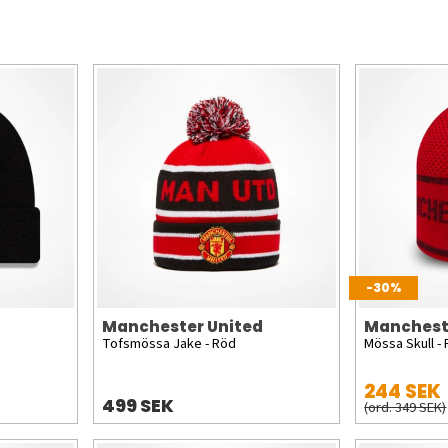
-30%
Manchester United
Manchest
Tofsmössa Jake - Röd
Mössa Skull -
244 SEK
499 SEK
(ord. 349 SEK)