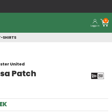
0
Logga in
T-SHIRTS
ster United
sa Patch
a
SEK