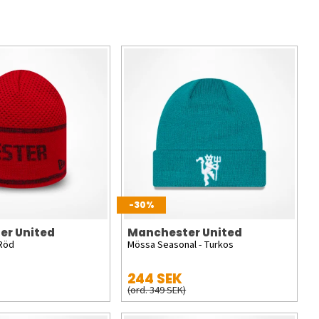
-30%
er United
Manchester United
 Röd
Mössa Seasonal - Turkos
244 SEK
(ord. 349 SEK)