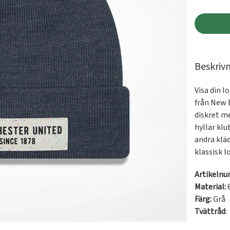
Beskriv
Visa din l
från New E
diskret m
hyllar klu
andra kläd
klassisk l
Artikeln
Material:
Färg:
Grå
Tvättråd
: