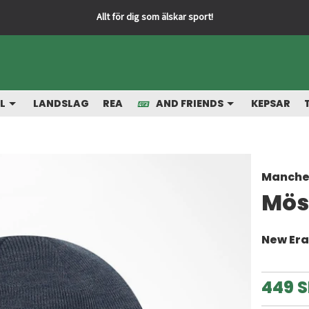
för dig som älskar sport!
L
LANDSLAG
REA
AND FRIENDS
KEPSAR
Manche
Mös
New Er
449 