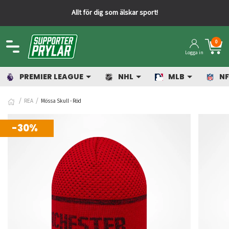
Allt för dig som älskar sport!
0
Logga in
PREMIER LEAGUE
NHL
MLB
NF
REA
Mössa Skull - Röd
-30%