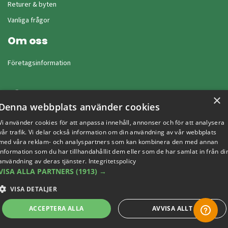
Returer & byten
Vanliga frågor
Om oss
Företagsinformation
×
Denna webbplats använder cookies
Vi använder cookies för att anpassa innehåll, annonser och för att analysera
vår trafik. Vi delar också information om din användning av vår webbplats
med våra reklam- och analyspartners som kan kombinera den med annan
information som du har tillhandahållit dem eller som de har samlat in från di
användning av deras tjänster.
Integritetspolicy
VISA ALLA PARTNERS
(1913) →
VISA DETALJER
Copyright © 2019 This site is Licensed to 377 Sport AB
Integritetspolicy
Cookies
ACCEPTERA ALLA
AVVISA ALLT