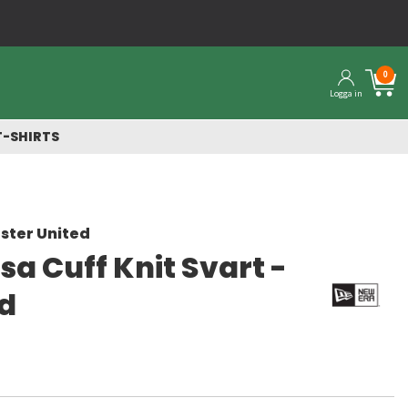
Snabba leveranser från vårt lager
0
Logga in
T-SHIRTS
ster United
a Cuff Knit Svart -
ld
a