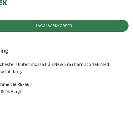
EK
LÄGG I VARUKORGEN
ning
chester United mössa från New Era i barn storlek med 
 full färg. 
ummer:
60363662
100% Akryl
t