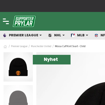
PREMIER LEAGUE
NHL
MLB
NF
Premier League
Manchester United
Mössa Cuff Knit Svart - Child
Nyhet