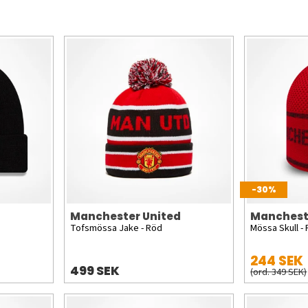
-30%
Manchester United
Manchest
Tofsmössa Jake - Röd
Mössa Skull -
244 SEK
499 SEK
(ord. 349 SEK)