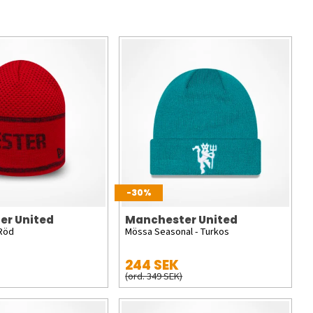
-30%
er United
Manchester United
 Röd
Mössa Seasonal - Turkos
244 SEK
(ord. 349 SEK)