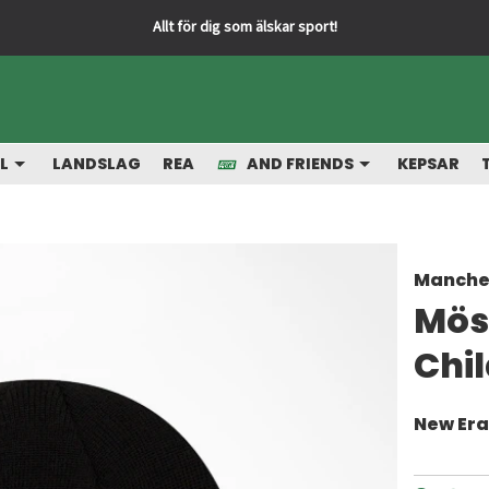
L
LANDSLAG
REA
AND FRIENDS
KEPSAR
Manche
Möss
Chi
New Er