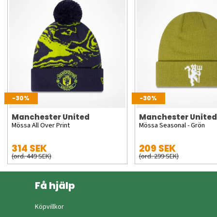
-30%
-30%
Manchester United
Manchester United
Mössa All Over Print
Mössa Seasonal - Grön
314 SEK
209 SEK
(ord. 449 SEK)
(ord. 299 SEK)
Få hjälp
Köpvillkor