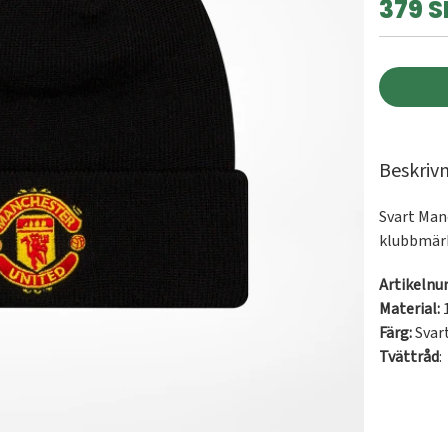
379 S
Beskriv
Svart Man
klubbmärke
Artikeln
Material:
Färg:
Svar
Tvättråd
: