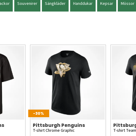
ackor
Souvenirer
Sängkläder
Handdukar
Kepsar
Mössor
-30%
ns
Pittsburgh Penguins
Pittsbur
T-shirt Chrome Graphic
T-shirt Tea