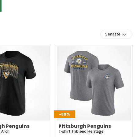
Senaste
-50%
gh Penguins
Pittsburgh Penguins
m Arch
T-shirt Triblend Heritage