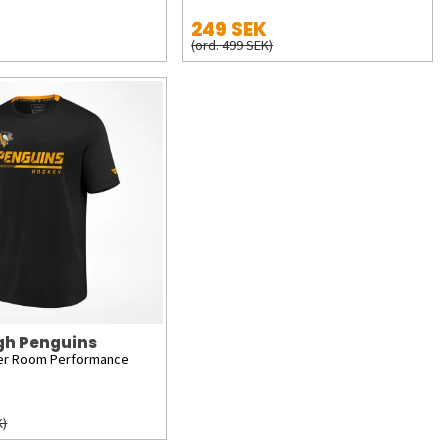
249 SEK
(ord. 499 SEK)
gh Penguins
ker Room Performance
K)