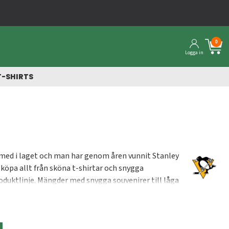
0
Logga in
T-SHIRTS
 med i laget och man har genom åren vunnit Stanley
 köpa allt från sköna t-shirtar och snygga
oduktlinje. Mängder med snygga souvenirer till låga
ker. Välkommen till vår Penguins-shop.