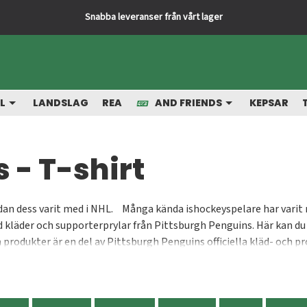
Snabba leveranser från vårt lager
L
LANDSLAG
REA
AND FRIENDS
KEPSAR
 - T-shirt
dan dess varit med i NHL. Många kända ishockeyspelare har varit
d kläder och supporterprylar från Pittsburgh Penguins. Här kan du
rodukter är en del av Pittsburgh Penguins officiella kläd- och pr
bredda vårt utbud ytterligare för att du ska hitta precis det du sö