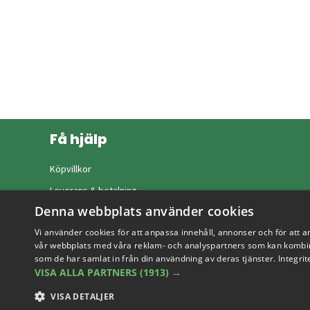
Få hjälp
Köpvillkor
Leverans & betalning
Denna webbplats använder cookies
Returer & byten
Vi använder cookies för att anpassa innehåll, annonser och för att a
Vanliga frågor
vår webbplats med våra reklam- och analyspartners som kan kombin
som de har samlat in från din användning av deras tjänster.
Integrit
VISA ALLA PARTNERS
(1913) →
VISA DETALJER