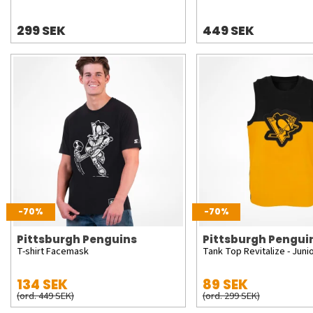
299 SEK
449 SEK
-70%
-70%
Pittsburgh Penguins
Pittsburgh Pengui
T-shirt Facemask
Tank Top Revitalize - Juni
134 SEK
89 SEK
(ord. 449 SEK)
(ord. 299 SEK)