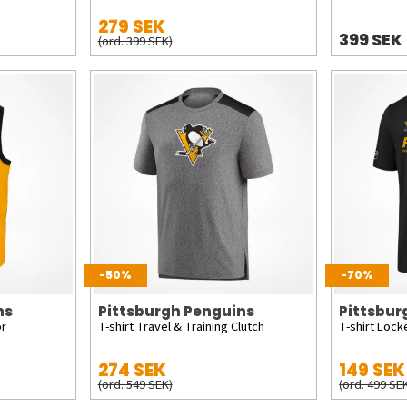
279 SEK
399 SEK
(ord. 399 SEK)
-50%
-70%
ns
Pittsburgh Penguins
Pittsbur
or
T-shirt Travel & Training Clutch
T-shirt Loc
274 SEK
149 SEK
(ord. 549 SEK)
(ord. 499 SE