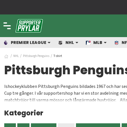
PREMIER LEAGUE
NHL
MLB
NF
NHL
Pittsburgh Penguins
T-shirt
Pittsburgh Penguins
Ishockeyklubben Pittsburgh Penguins bildades 1967 och har se
Cup tre gånger. I vår supportershop har vi en stor avdelning me
matchtröjor till varma mössor och långärmade huvtröjor. Alla p
priser i Sveriges skönaste NHL-shop. Vi jobbar löpande med att 
Kategorier