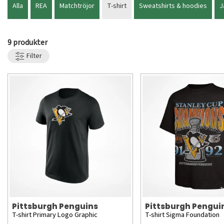
Alla
REA
Matchtröjor
T-shirt
Sweatshirts & hoodies
J
9 produkter
Filter
Pittsburgh Penguins
Pittsburgh Pengui
T-shirt Primary Logo Graphic
T-shirt Sigma Foundation