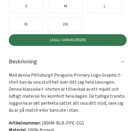
S
M
L
XL
2XL
LÄGG I VARUKORGEN
Beskrivning
Med denna Pittsburgh Penguins Primary Logo Graphic t-
shirt kan du visa stolthet över ditt lag hela säsongen. 
Denna klassiska t-shirten är tillverkad av ett mjukt och 
luftigt material för komfort hela dagen. De tydliga tryckta 
loggorna är det perfekta sättet att visa ditt stöd, vare sig 
du är på match eller bara ute i stan.
Artikelnummer:
1900M-BLK-PPE-EG1
Material:
100% Bomull