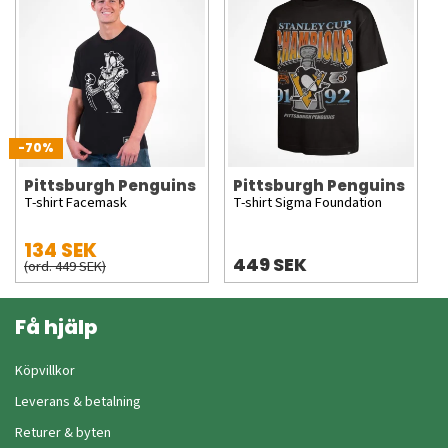
-70%
Pittsburgh Penguins
Pittsburgh Penguins
T-shirt Facemask
T-shirt Sigma Foundation
134 SEK
449 SEK
(ord. 449 SEK)
Få hjälp
Köpvillkor
Leverans & betalning
Returer & byten