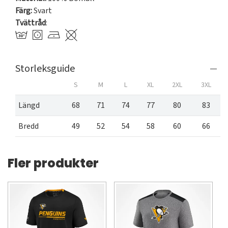
Färg:
Svart
Tvättråd
:
Storleksguide
S
M
L
XL
2XL
3XL
Längd
68
71
74
77
80
83
Bredd
49
52
54
58
60
66
Fler produkter