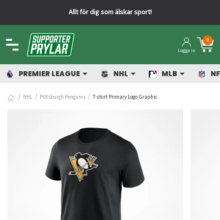
lskar sport!
Snabba leveranser fr
0
Logga in
PREMIER LEAGUE
NHL
MLB
NF
NHL
Pittsburgh Penguins
T-shirt Primary Logo Graphic