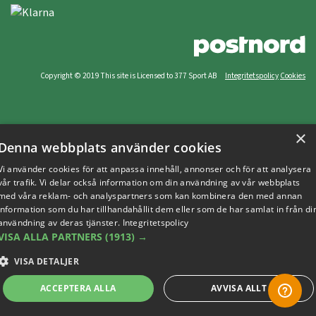
Copyright © 2019 This site is Licensed to 377 Sport AB
Integritetspolicy
Cookies
×
Denna webbplats använder cookies
Vi använder cookies för att anpassa innehåll, annonser och för att analysera
vår trafik. Vi delar också information om din användning av vår webbplats
med våra reklam- och analyspartners som kan kombinera den med annan
information som du har tillhandahållit dem eller som de har samlat in från di
användning av deras tjänster.
Integritetspolicy
VISA ALLA PARTNERS
(1913) →
VISA DETALJER
ACCEPTERA ALLA
AVVISA ALLT