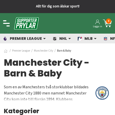
Allt för dig som älskar sport!
0
Logga in
PREMIER LEAGUE
NHL
MLB
NF
Premier League
Manchester City
Barn & Baby
Manchester City -
Barn & Baby
Som en av Manchesters två storklubbar bildades
Manchester City 1880 men namnet Manchester
City kom inte till förrän 1894. Klubbens
storhetstid var under 60- och 70-talet. Efter en
Kategorier
sämre period köptes laget 2008 av Abu Dhabi