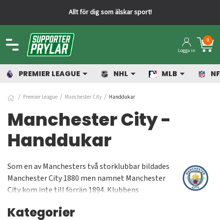
Allt för dig som älskar sport!
0
Logga in
PREMIER LEAGUE
NHL
MLB
NF
Premier League
Manchester City
Handdukar
Manchester City -
Handdukar
Som en av Manchesters två storklubbar bildades
Manchester City 1880 men namnet Manchester
City kom inte till förrän 1894. Klubbens
storhetstid var under 60- och 70-talet. Efter en
Kategorier
sämre period köptes laget 2008 av Abu Dhabi