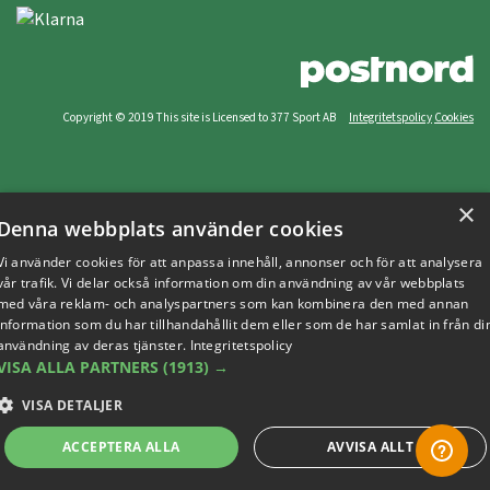
Copyright © 2019 This site is Licensed to 377 Sport AB
Integritetspolicy
Cookies
×
Denna webbplats använder cookies
Vi använder cookies för att anpassa innehåll, annonser och för att analysera
vår trafik. Vi delar också information om din användning av vår webbplats
med våra reklam- och analyspartners som kan kombinera den med annan
information som du har tillhandahållit dem eller som de har samlat in från di
användning av deras tjänster.
Integritetspolicy
VISA ALLA PARTNERS
(1913) →
VISA DETALJER
ACCEPTERA ALLA
AVVISA ALLT