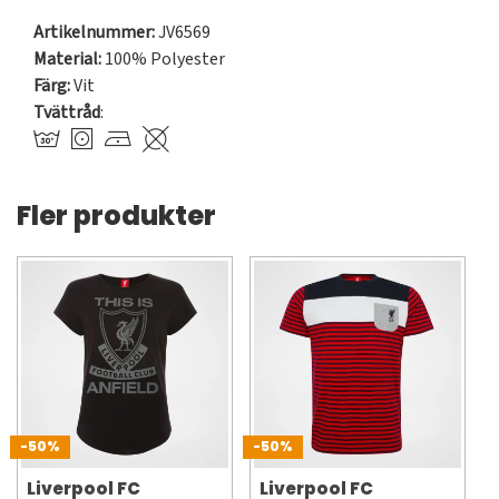
Artikelnummer:
JV6569
Material:
100% Polyester
Färg:
Vit
Tvättråd
:
Fler produkter
-50%
-50%
Liverpool FC
Liverpool FC