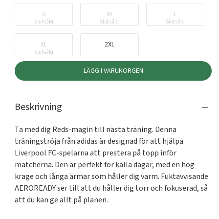
S
M
L
Slutsåld
Slutsåld
Slutsåld
XL
2XL
Slutsåld
LÄGG I VARUKORGEN
Beskrivning
Ta med dig Reds-magin till nästa träning. Denna 
träningströja från adidas är designad för att hjälpa 
Liverpool FC-spelarna att prestera på topp inför 
matcherna. Den är perfekt för kalla dagar, med en hög 
krage och långa ärmar som håller dig varm. Fuktavvisande 
AEROREADY ser till att du håller dig torr och fokuserad, så 
att du kan ge allt på planen.
