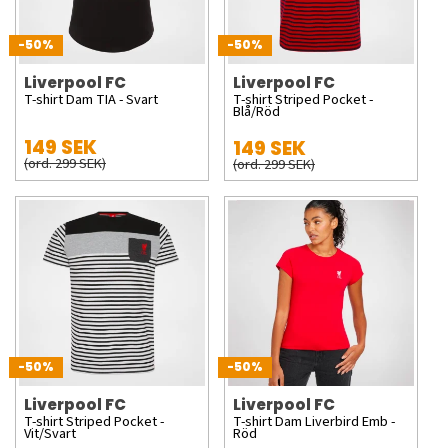
-50%
-50%
Liverpool FC
Liverpool FC
T-shirt Dam TIA - Svart
T-shirt Striped Pocket -
Blå/Röd
149 SEK
149 SEK
(ord. 299 SEK)
(ord. 299 SEK)
-50%
-50%
Liverpool FC
Liverpool FC
T-shirt Striped Pocket -
T-shirt Dam Liverbird Emb -
Vit/Svart
Röd