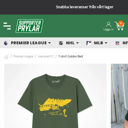
Snabba leveranser från vårt lager
0
Logga in
PREMIER LEAGUE
NHL
MLB
NF
Premier League
Liverpool FC
T-shirt Golden Boot