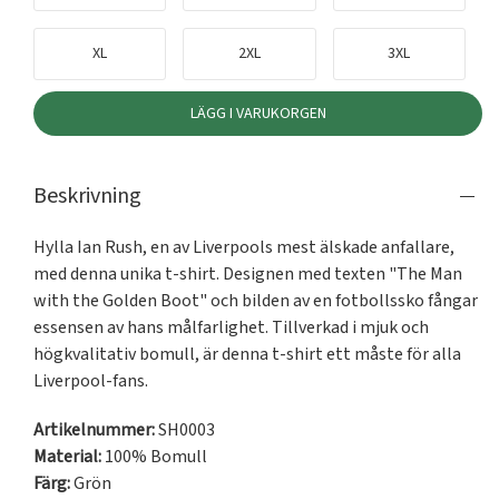
XL
2XL
3XL
LÄGG I VARUKORGEN
Beskrivning
Hylla Ian Rush, en av Liverpools mest älskade anfallare, 
med denna unika t-shirt. Designen med texten "The Man 
with the Golden Boot" och bilden av en fotbollssko fångar 
essensen av hans målfarlighet. Tillverkad i mjuk och 
högkvalitativ bomull, är denna t-shirt ett måste för alla 
Liverpool-fans.
Artikelnummer:
SH0003
Material:
100% Bomull
Färg:
Grön