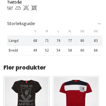
Tvättråd
:
Storleksguide
S
M
L
XL
2XL
3XL
Längd
68
71
74
77
80
83
Bredd
49
52
54
58
60
66
Fler produkter