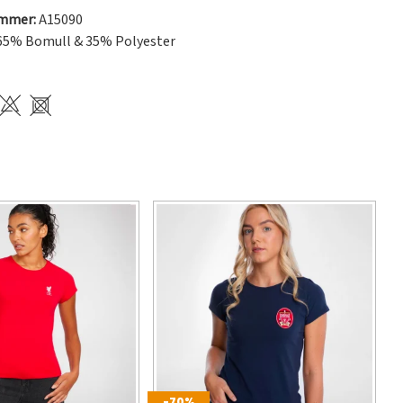
ummer:
A15090
65% Bomull & 35% Polyester
-70%