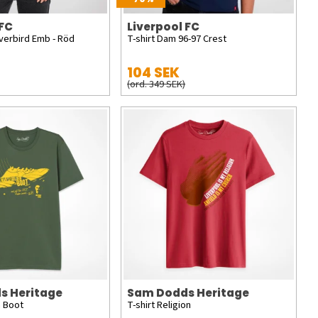
 FC
Liverpool FC
iverbird Emb - Röd
T-shirt Dam 96-97 Crest
104 SEK
(ord. 349 SEK)
s Heritage
Sam Dodds Heritage
n Boot
T-shirt Religion