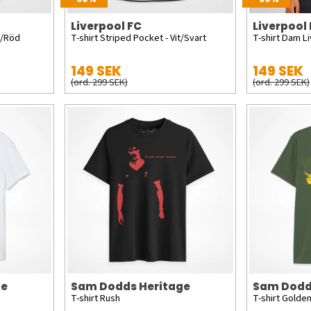
Liverpool FC
Liverpool
å/Röd
T-shirt Striped Pocket - Vit/Svart
T-shirt Dam L
149 SEK
149 SEK
(ord. 299 SEK)
(ord. 299 SEK)
ge
Sam Dodds Heritage
Sam Dodd
T-shirt Rush
T-shirt Golde