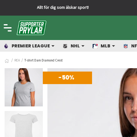
PREMIER LEAGUE
NHL
MLB
NF
REA
T-shirt Dam Diamond Crest
-50%