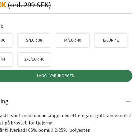
EK
(ord. 299 SEK)
ek
 36
S/EUR 38
M/EUR 40
L/EUR 42
 44
2XL/EUR 46
LÄGG I VARUKORGEN
ning
sydd t-shirt med rundad krage med ett elegant glittrande motiv 
t på bröstet  för tjejerna. 

är tillverkad i 65% bomull & 25%  polyester.