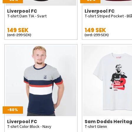
Liverpool FC
Liverpool FC
T-shirt Dam TIA - Svart
T-shirt Striped Pocket - Bl
149 SEK
149 SEK
(ord. 299 SEK)
(ord. 299 SEK)
-50%
Liverpool FC
Sam Dodds Herita
T-shirt Color Block - Navy
T-shirt Glenn