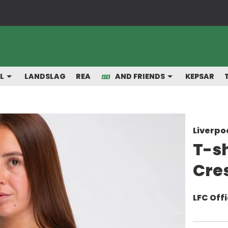
Snabba leveranser från vårt lager
L
LANDSLAG
REA
AND FRIENDS
KEPSAR
Liverpo
T-s
Cre
LFC Offi