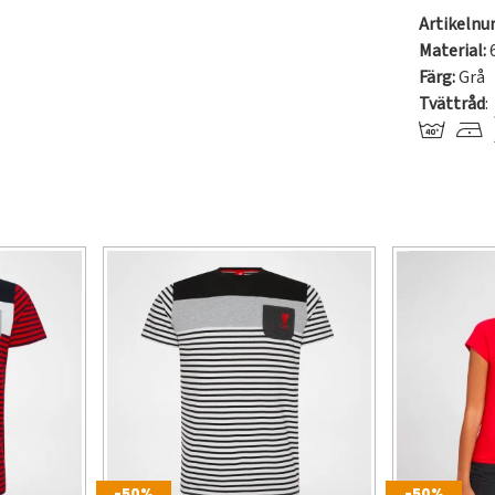
Artikeln
Material:
Färg:
Grå
Tvättråd
:
-50%
-50%