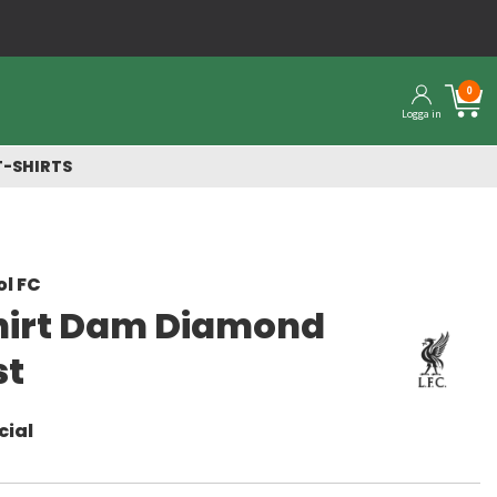
0
Logga in
T-SHIRTS
ol FC
hirt Dam Diamond
st
cial