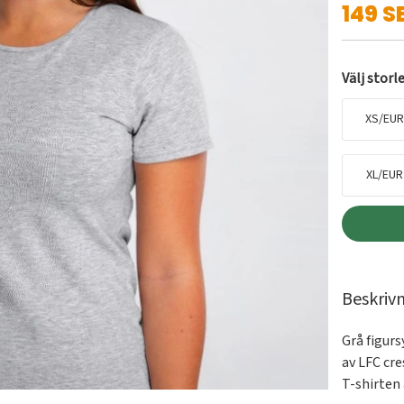
149 S
Välj storl
XS/EUR
XL/EUR
Beskriv
Grå figur
av LFC cres
T-shirten 