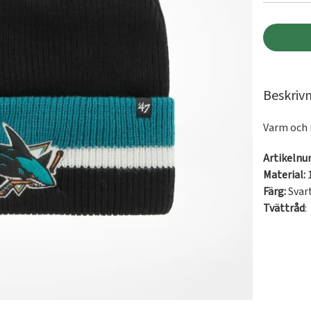
Beskriv
Varm och 
Artikeln
Material:
Färg:
Svar
Tvättråd
: