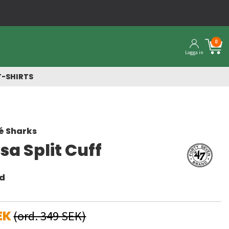
0
Logga in
T-SHIRTS
é Sharks
a Split Cuff
nd
EK
(ord. 349 SEK)