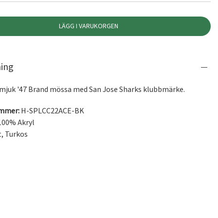
LÄGG I VARUKORGEN
ning
mjuk '47 Brand mössa med San Jose Sharks klubbmärke.
ummer:
H-SPLCC22ACE-BK
100% Akryl
t
,
Turkos