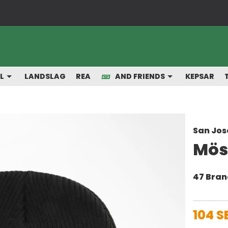
Snabba leveranser från vårt lager
L
LANDSLAG
REA
AND FRIENDS
KEPSAR
San Jos
Möss
47 Bra
104 S