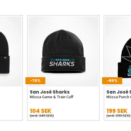
-70%
-50%
San José Sharks
San José 
Mössa Game & Train Cuff
Mössa Punch 
104 SEK
199 SEK
(ord. 349 SEK)
(ord. 399 SEK)