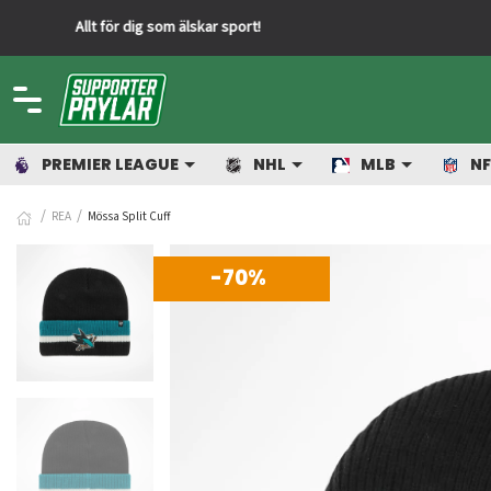
PREMIER LEAGUE
NHL
MLB
NF
REA
Mössa Split Cuff
-70%