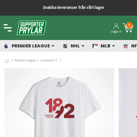
Snabba leveranser från vårt lager
0
Logga in
PREMIER LEAGUE
NHL
MLB
NF
Premier League
Liverpool FC