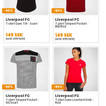
-50%
-50%
Liverpool FC
Liverpool FC
T-shirt Dam TIA - Svart
T-shirt Striped Pocket -
Blå/Röd
149 SEK
149 SEK
(ord. 299 SEK)
(ord. 299 SEK)
-50%
-50%
Liverpool FC
Liverpool FC
T-shirt Striped Pocket -
T-shirt Dam Liverbird Emb -
Vit/Svart
Röd