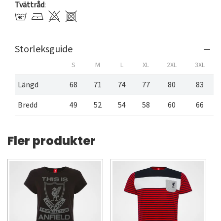
Tvättråd
:
Storleksguide
S
M
L
XL
2XL
3XL
Längd
68
71
74
77
80
83
Bredd
49
52
54
58
60
66
Fler produkter