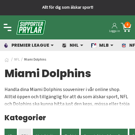
Allt för dig som älskar sport!
0
Logga in
PREMIER LEAGUE
NHL
MLB
NF
NFL
Miami Dolphins
Miami Dolphins
Handla dina Miami Dolphins souvenirer i vår online shop.
Alltid öppen och tillgänglig för att du som älskar sport, NFL
och Dolphins ska kunna hitta just den keps, mössa eller tröja
som du har letat efter så länge. Vi tycker givetvis att du ska
Kategorier
köpa din nästa Miami Dolphins-keps eller snapback från oss.
Alltid kepsar med bra passform och känsla. Dolphins
klubbmärke kännetecknas av delfinen i mitten och de