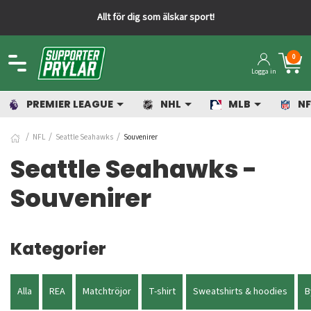
Allt för dig som älskar sport!
0
Logga in
PREMIER LEAGUE
NHL
MLB
NF
NFL
Seattle Seahawks
Souvenirer
Seattle Seahawks -
Souvenirer
Kategorier
Alla
REA
Matchtröjor
T-shirt
Sweatshirts & hoodies
B