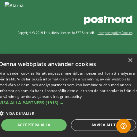
Copyright © 2019 This site is Licensed to 377 Sport AB
Integritetspolicy
Cookies
×
Denna webbplats använder cookies
Vi använder cookies för att anpassa innehåll, annonser och för att analysera
vår trafik. Vi delar också information om din användning av vår webbplats
med våra reklam- och analyspartners som kan kombinera den med annan
information som du har tillhandahållit dem eller som de har samlat in från di
användning av deras tjänster.
Integritetspolicy
VISA ALLA PARTNERS
(1913) →
VISA DETALJER
ACCEPTERA ALLA
AVVISA ALLT