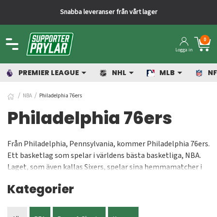
Snabba leveranser från vårt lager
0
Logga in
PREMIER LEAGUE
NHL
MLB
NF
NBA
Philadelphia 76ers
Philadelphia 76ers
Från Philadelphia, Pennsylvania, kommer Philadelphia 76ers.
Ett basketlag som spelar i världens bästa basketliga, NBA.
Laget, som även kallas Sixers, spelar sina hemmamatcher i
Wells Fargo Center. Vill du köpa souvenirer till Philadelphia
Kategorier
76ers har du hamnat i rätt online shop. Med prisvärda NBA
matchlinnen, kepsar, t-shirts och mycket annat kan du visa
att du älskar basket och just Sixers. På Supporterprylar säljer