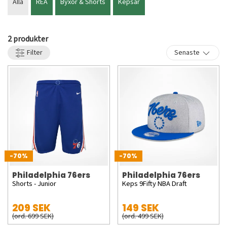
Alla
REA
Byxor & Shorts
Kepsar
vi enbart officiella och licensierade NBA-produkter och vi har
snabba leveranser hem till dig som älskar sport.
2 produkter
Filter
Senaste
-70%
-70%
Philadelphia 76ers
Philadelphia 76ers
Shorts - Junior
Keps 9Fifty NBA Draft
209 SEK
149 SEK
(ord. 699 SEK)
(ord. 499 SEK)