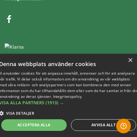
×
Denna webbplats använder cookies
Vi använder cookies för att anpassa innehåll, annonser och för att analysera
Copyright © 2019 This site is Licensed to 377 Sport AB
Integritetspolicy
Cookies
vår trafik. Vi delar också information om din användning av vår webbplats
med våra reklam- och analyspartners som kan kombinera den med annan
information som du har tillhandahållit dem eller som de har samlat in från di
användning av deras tjänster.
Integritetspolicy
VISA ALLA PARTNERS
(1913) →
VISA DETALJER
ACCEPTERA ALLA
AVVISA ALLT