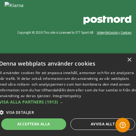
Copyright © 2019 This site is Licensed to 377 Sport AB
Integritetspolicy
Cookies
×
Denna webbplats använder cookies
Vi använder cookies för att anpassa innehåll, annonser och för att analysera
vår trafik. Vi delar också information om din användning av vår webbplats
med våra reklam- och analyspartners som kan kombinera den med annan
information som du har tillhandahållit dem eller som de har samlat in från di
användning av deras tjänster.
Integritetspolicy
VISA ALLA PARTNERS
(1913) →
VISA DETALJER
ACCEPTERA ALLA
AVVISA ALLT