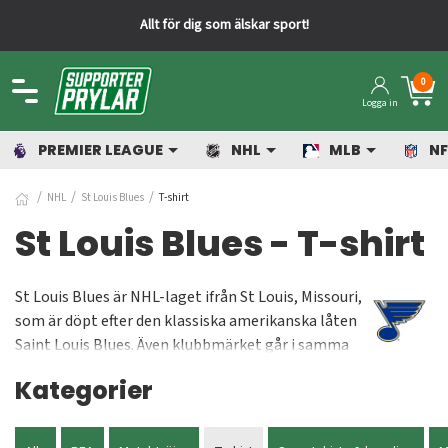
 sport!
Snabba leveranser från v
0
Logga in
PREMIER LEAGUE
NHL
MLB
NF
NHL
St Louis Blues
T-shirt
St Louis Blues - T-shirt
St Louis Blues är NHL-laget ifrån St Louis, Missouri,
som är döpt efter den klassiska amerikanska låten
Saint Louis Blues. Även klubbmärket går i samma
tema med en blå not och man har alltid en
Kategorier
orgelspelare på hemmamatcherna som spelar just
låten Saint Louis Blues när laget åker in på isen
och When The Saints Go Marching In när laget gör