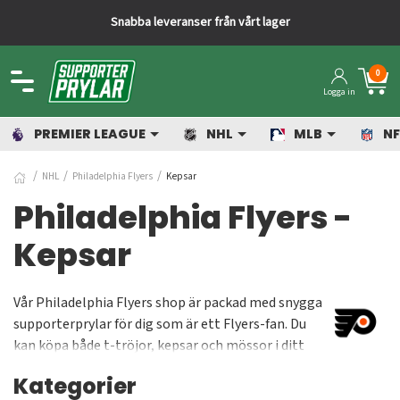
Snabba leveranser från vårt lager
0
Logga in
PREMIER LEAGUE
NHL
MLB
NF
NHL
Philadelphia Flyers
Kepsar
Philadelphia Flyers -
Kepsar
Vår Philadelphia Flyers shop är packad med snygga
supporterprylar för dig som är ett Flyers-fan. Du
kan köpa både t-tröjor, kepsar och mössor i ditt
lags färger orange/svart och flera olika prylar som
Kategorier
visar vilket lag du håller på. Flyers är laget som