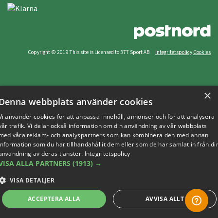
Copyright © 2019 This site is Licensed to 377 Sport AB
Integritetspolicy
Cookies
×
Denna webbplats använder cookies
Vi använder cookies för att anpassa innehåll, annonser och för att analysera
vår trafik. Vi delar också information om din användning av vår webbplats
med våra reklam- och analyspartners som kan kombinera den med annan
information som du har tillhandahållit dem eller som de har samlat in från di
användning av deras tjänster.
Integritetspolicy
VISA ALLA PARTNERS
(1913) →
VISA DETALJER
ACCEPTERA ALLA
AVVISA ALLT