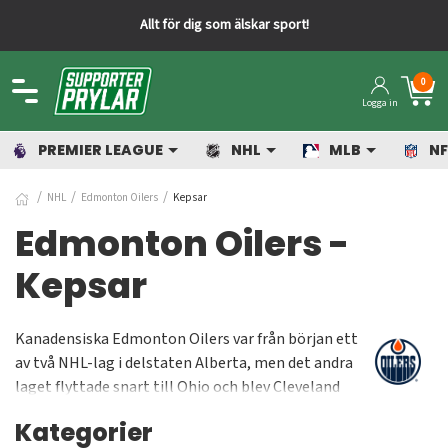
 dig som älskar sport!
Snabba lev
0
Logga in
PREMIER LEAGUE
NHL
MLB
NF
NHL
Edmonton Oilers
Kepsar
Edmonton Oilers -
Kepsar
Kanadensiska Edmonton Oilers var från början ett
av två NHL-lag i delstaten Alberta, men det andra
laget flyttade snart till Ohio och blev Cleveland
Crusaders. Oilers hade en oöverträffad storhetstid
Kategorier
under åttiotalet då man vann Stanley Cup fem