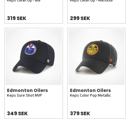
Keps Clean Up - Blå
Keps Clean Up - Marinblå
319 SEK
299 SEK
Edmonton Oilers
Edmonton Oilers
Keps Sure Shot MVP
Keps Color Pop Metallic
349 SEK
379 SEK