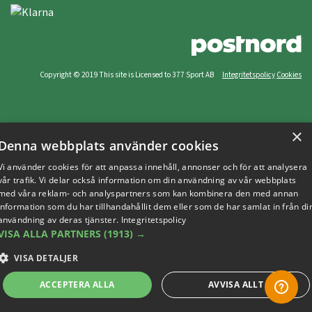
Copyright © 2019 This site is Licensed to 377 Sport AB
Integritetspolicy
Cookies
×
Denna webbplats använder cookies
Vi använder cookies för att anpassa innehåll, annonser och för att analysera
vår trafik. Vi delar också information om din användning av vår webbplats
med våra reklam- och analyspartners som kan kombinera den med annan
information som du har tillhandahållit dem eller som de har samlat in från di
användning av deras tjänster.
Integritetspolicy
VISA ALLA PARTNERS
(1913) →
VISA DETALJER
ACCEPTERA ALLA
AVVISA ALLT