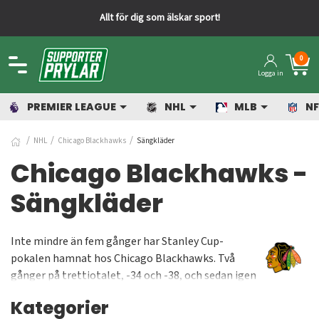
Allt för dig som älskar sport!
0
Logga in
PREMIER LEAGUE
NHL
MLB
NF
NHL
Chicago Blackhawks
Sängkläder
Chicago Blackhawks -
Sängkläder
Inte mindre än fem gånger har Stanley Cup-
pokalen hamnat hos Chicago Blackhawks. Två
gånger på trettiotalet, -34 och -38, och sedan igen
1961. Sedan var det tomt i protokollet länge innan
Kategorier
det var dags för en rejäl uppryckning på 2000-talet