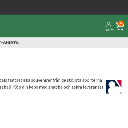
0
Logga in
T-SHIRTS
tals fantastiska souvenirer från de största sporterna
seball. Köp din keps med snabba och säkra leveranser