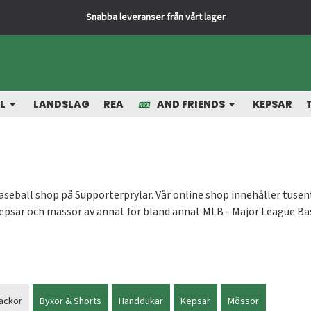
Snabba leveranser från vårt lager
L
LANDSLAG
REA
AND FRIENDS
KEPSAR
baseball shop på Supporterprylar. Vår online shop innehåller tusen
kepsar och massor av annat för bland annat MLB - Major League Ba
ackor
Byxor & Shorts
Handdukar
Kepsar
Mössor