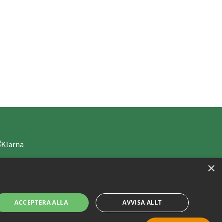
×
ACCEPTERA ALLA
AVVISA ALLT
Copyright © 2019 This site is Licensed to 377 Sport AB
Integritetspolicy
Cookies