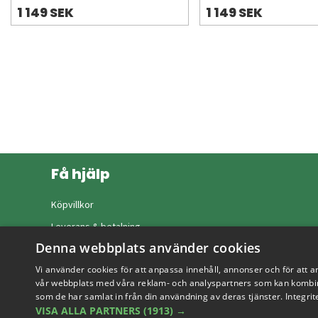
1 149 SEK
1 149 SEK
Få hjälp
Köpvillkor
Leverans & betalning
Denna webbplats använder cookies
Returer & byten
Vi använder cookies för att anpassa innehåll, annonser och för att a
Vanliga frågor
vår webbplats med våra reklam- och analyspartners som kan kombin
som de har samlat in från din användning av deras tjänster.
Integrit
VISA ALLA PARTNERS
(1913) →