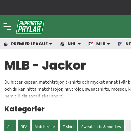
PREMIER LEAGUE
NHL
MLB
NF
MLB - Jackor
Du hittar kepsar, matchtröjor, t-shirts och mycket annat i vår 
och du kan hitta matchtröjor, huvtröjor, sweatshirts, mössor, 
hem till dig som älskar sport.
Kategorier
Alla
REA
Matchtröjor
T-shirt
Sweatshirts & hoodies
J