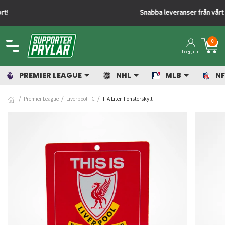
Snabba leveranser från vårt lager
0
Logga in
PREMIER LEAGUE
NHL
MLB
NF
Premier League
Liverpool FC
TIA Liten Fönsterskylt