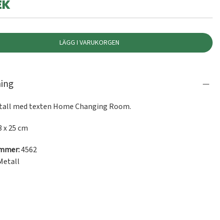
EK
LÄGG I VARUKORGEN
ning
etall med texten Home Changing Room.
3 x 25 cm
ummer:
4562
Metall