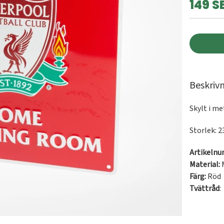
149 S
Beskriv
Skylt i m
Storlek: 2
Artikeln
Material:
Färg:
Röd
Tvättråd
: