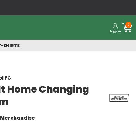
Snabba leveranser från vårt la
0
Logga in
T-SHIRTS
ol FC
lt Home Changing
om
l Merchandise