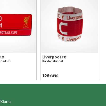
 FC
Liverpool FC
 Road RD
Kaptensbindel
129 SEK