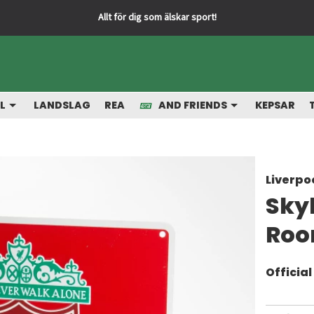
L
LANDSLAG
REA
AND FRIENDS
KEPSAR
Liverpo
Sky
Ro
Officia