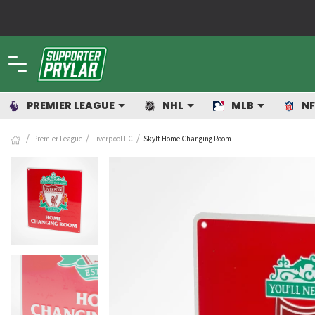
!
PREMIER LEAGUE
NHL
MLB
NF
Premier League
Liverpool FC
Skylt Home Changing Room