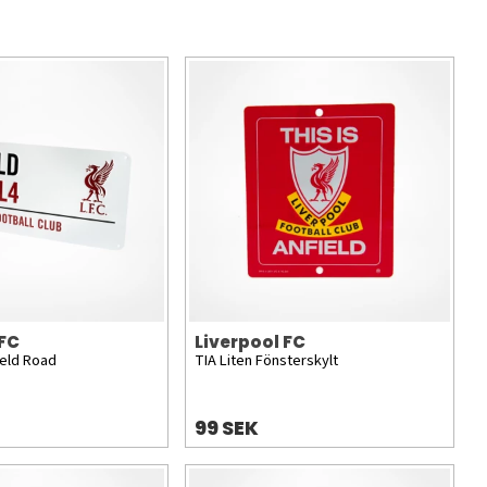
 FC
Liverpool FC
ield Road
TIA Liten Fönsterskylt
99 SEK