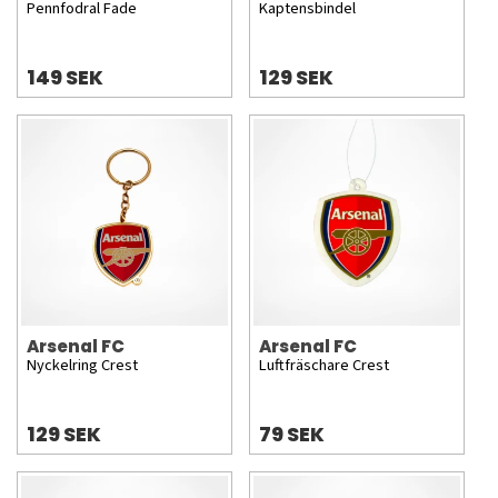
Pennfodral Fade
Kaptensbindel
149 SEK
129 SEK
Arsenal FC
Arsenal FC
Nyckelring Crest
Luftfräschare Crest
129 SEK
79 SEK