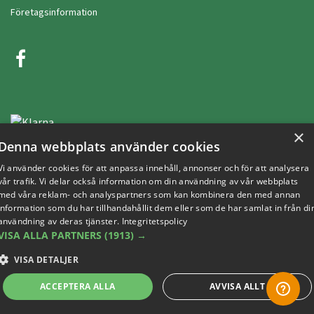
Företagsinformation
×
Denna webbplats använder cookies
Vi använder cookies för att anpassa innehåll, annonser och för att analysera
vår trafik. Vi delar också information om din användning av vår webbplats
Copyright © 2019 This site is Licensed to 377 Sport AB
Integritetspolicy
Cookies
med våra reklam- och analyspartners som kan kombinera den med annan
information som du har tillhandahållit dem eller som de har samlat in från di
användning av deras tjänster.
Integritetspolicy
VISA ALLA PARTNERS
(1913) →
VISA DETALJER
ACCEPTERA ALLA
AVVISA ALLT