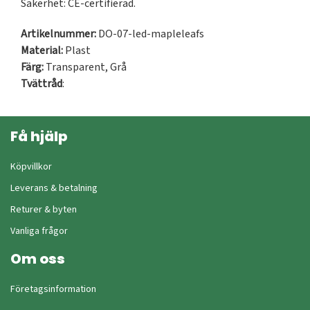
Säkerhet: CE-certifierad.
Artikelnummer:
DO-07-led-mapleleafs
Material:
Plast
Färg:
Transparent
,
Grå
Tvättråd
:
Få hjälp
Köpvillkor
Leverans & betalning
Returer & byten
Vanliga frågor
Om oss
Företagsinformation