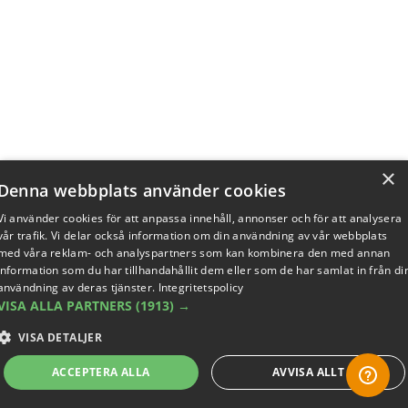
×
Denna webbplats använder cookies
Vi använder cookies för att anpassa innehåll, annonser och för att analysera
vår trafik. Vi delar också information om din användning av vår webbplats
med våra reklam- och analyspartners som kan kombinera den med annan
information som du har tillhandahållit dem eller som de har samlat in från di
användning av deras tjänster.
Integritetspolicy
VISA ALLA PARTNERS
(1913) →
VISA DETALJER
ACCEPTERA ALLA
AVVISA ALLT