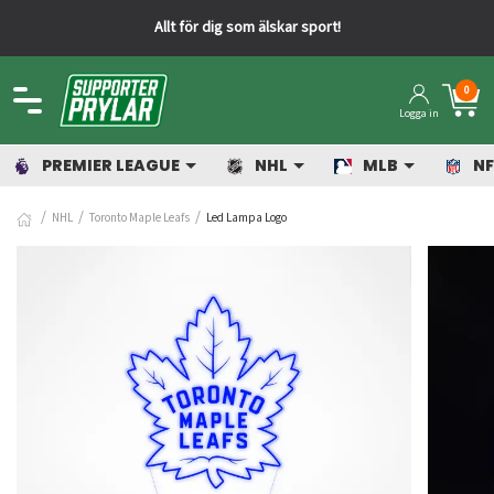
Allt för dig som älskar sport!
0
Logga in
PREMIER LEAGUE
NHL
MLB
NF
NHL
Toronto Maple Leafs
Led Lampa Logo