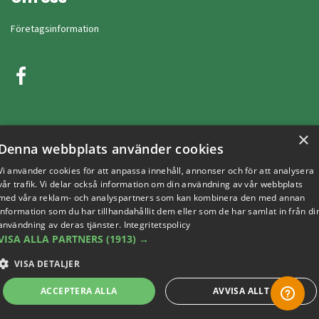
Företagsinformation
×
Denna webbplats använder cookies
Vi använder cookies för att anpassa innehåll, annonser och för att analysera
vår trafik. Vi delar också information om din användning av vår webbplats
med våra reklam- och analyspartners som kan kombinera den med annan
Copyright © 2019 This site is Licensed to 377 Sport AB
Integritetspolicy
Cookies
information som du har tillhandahållit dem eller som de har samlat in från di
användning av deras tjänster.
Integritetspolicy
VISA ALLA PARTNERS
(1913) →
VISA DETALJER
ACCEPTERA ALLA
AVVISA ALLT