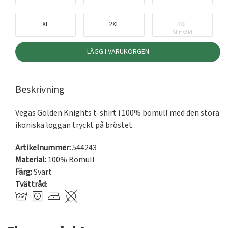
XL
2XL
3XL
Slutsåld
LÄGG I VARUKORGEN
Beskrivning
Vegas Golden Knights t-shirt i 100% bomull med den stora 
ikoniska loggan tryckt på bröstet.
Artikelnummer:
544243
Material:
100% Bomull
Färg:
Svart
Tvättråd
: