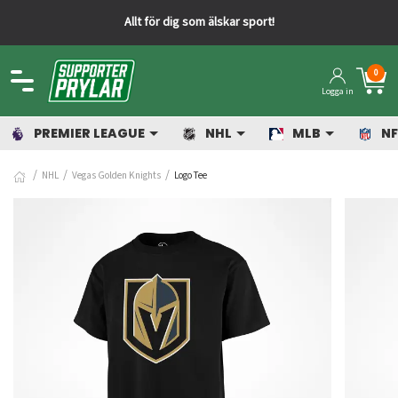
Allt för dig som älskar sport!
0
Logga in
PREMIER LEAGUE
NHL
MLB
NF
NHL
Vegas Golden Knights
Logo Tee