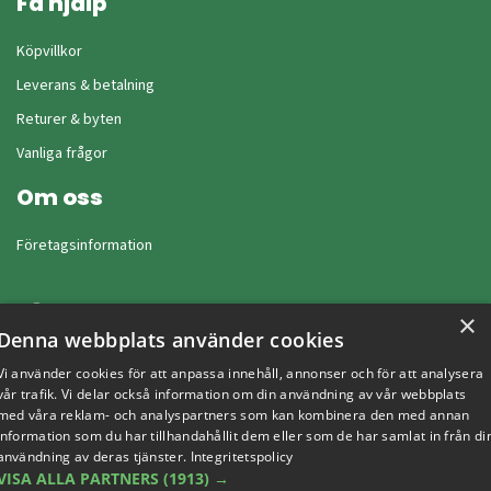
Få hjälp
Köpvillkor
Leverans & betalning
Returer & byten
Vanliga frågor
Om oss
Företagsinformation
×
Denna webbplats använder cookies
Vi använder cookies för att anpassa innehåll, annonser och för att analysera
vår trafik. Vi delar också information om din användning av vår webbplats
med våra reklam- och analyspartners som kan kombinera den med annan
information som du har tillhandahållit dem eller som de har samlat in från di
användning av deras tjänster.
Integritetspolicy
VISA ALLA PARTNERS
(1913) →