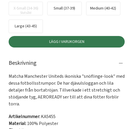
X-Small (34-36)
Small (37-39)
Medium (40-42)
Slutsåld
Large (43-45)
LÄGG I VARUKORGEN
Beskrivning
Matcha Manchester Uniteds ikoniska "snöflinge-look" med 
dessa fotbollsstrumpor. De har djävulsloggan och lila 
detaljer från bortatröjan. Tillverkade i ett stretchigt och 
stödjande tyg, AEROREADY ser till att dina fötter förblir 
torra.
Artikelnummer:
KA5455
Material:
100% Polyester