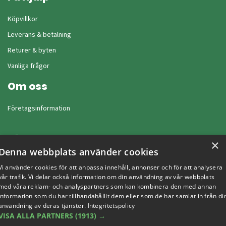
Köpvillkor
Leverans & betalning
Returer & byten
Vanliga frågor
Om oss
Företagsinformation
×
Denna webbplats använder cookies
Vi använder cookies för att anpassa innehåll, annonser och för att analysera
vår trafik. Vi delar också information om din användning av vår webbplats
med våra reklam- och analyspartners som kan kombinera den med annan
information som du har tillhandahållit dem eller som de har samlat in från di
användning av deras tjänster.
Integritetspolicy
VISA ALLA PARTNERS
(1913) →