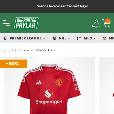
Snabba leveranser från vårt lager
0
Logga in
PREMIER LEAGUE
NHL
MLB
NF
REA
Hemmatröja 2024/25 - Junior
-50%