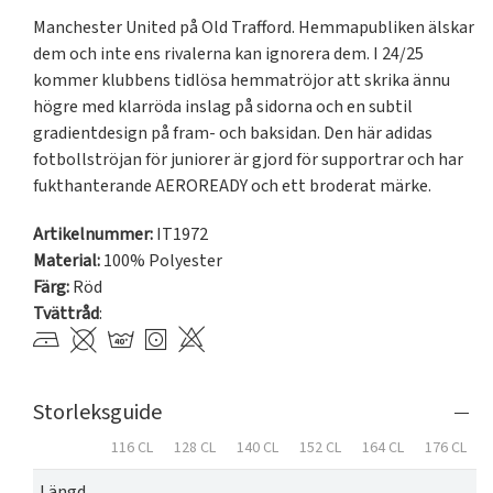
Manchester United på Old Trafford. Hemmapubliken älskar 
dem och inte ens rivalerna kan ignorera dem. I 24/25 
kommer klubbens tidlösa hemmatröjor att skrika ännu 
högre med klarröda inslag på sidorna och en subtil 
gradientdesign på fram- och baksidan. Den här adidas 
fotbollströjan för juniorer är gjord för supportrar och har 
fukthanterande AEROREADY och ett broderat märke.
Artikelnummer:
IT1972
Material:
100% Polyester
Färg:
Röd
Tvättråd
:
Storleksguide
116 CL
128 CL
140 CL
152 CL
164 CL
176 CL
Längd