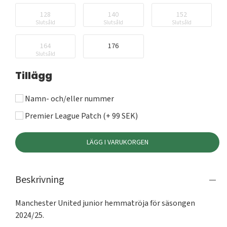
128
140
152
Slutsåld
Slutsåld
Slutsåld
164
176
Slutsåld
Tillägg
Namn- och/eller nummer
Premier League Patch (+ 99 SEK)
LÄGG I VARUKORGEN
Beskrivning
Manchester United junior hemmatröja för säsongen 
2024/25.
