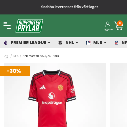
Snabba leveranser från vårt lager
0
Logga in
PREMIER LEAGUE
NHL
MLB
NF
REA
Hemmaställ 2025/26 - Barn
-30%