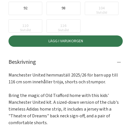
92
98
104
Slutsåld
110
116
Slutsåld
Slutsåld
LÄGG I VARUKORGEN
Beskrivning
Manchester United hemmaställ 2025/26 för barn upp till 
116 cm som innehåller tröja, shorts och strumpor.

Bring the magic of Old Trafford home with this kids' 
Manchester United kit. A sized-down version of the club's 
timeless Adidas home strip, it includes a jersey with a 
"Theatre of Dreams" back neck sign-off, and a pair of 
comfortable shorts.