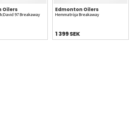
 Oilers
Edmonton Oilers
cDavid 97 Breakaway
Hemmatröja Breakaway
1 399 SEK