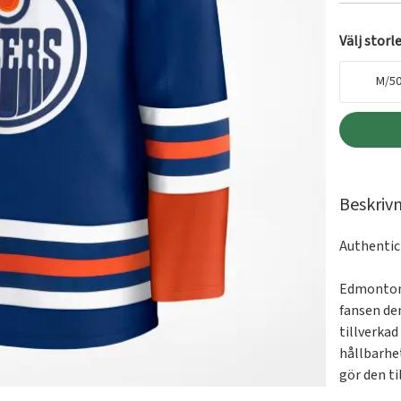
Välj storl
M/5
Beskriv
Authentic
Edmonton 
fansen den
tillverka
hållbarhe
gör den ti