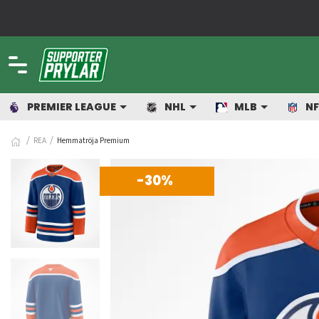
om älskar sport!
PREMIER LEAGUE
NHL
MLB
NF
REA
Hemmatröja Premium
-30%