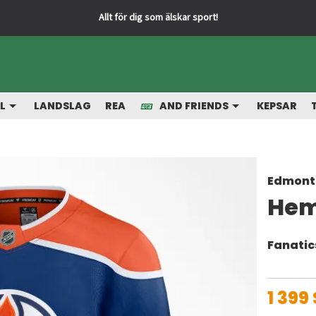
L
LANDSLAG
REA
AND FRIENDS
KEPSAR
Edmonto
Hem
Fanatic
1 399