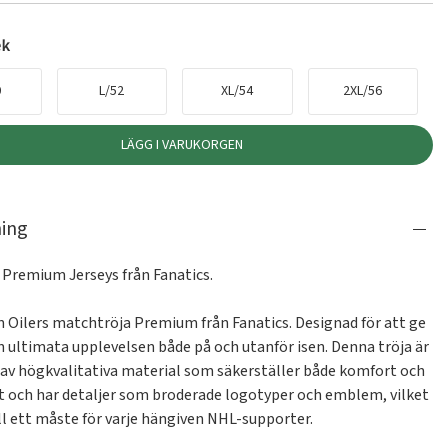
ek
0
L/52
XL/54
2XL/56
LÄGG I VARUKORGEN
ning
 Premium Jerseys från Fanatics.

Oilers matchtröja Premium från Fanatics. Designad för att ge 
 ultimata upplevelsen både på och utanför isen. Denna tröja är 
d av högkvalitativa material som säkerställer både komfort och 
t och har detaljer som broderade logotyper och emblem, vilket 
ll ett måste för varje hängiven NHL-supporter.