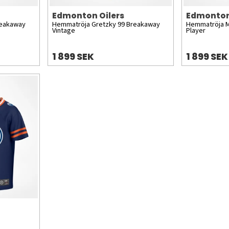
Edmonton Oilers
Edmonton
reakaway
Hemmatröja Gretzky 99 Breakaway
Hemmatröja M
Vintage
Player
1 899 SEK
1 899 SEK