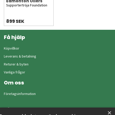
Edmonton Oilers
Supportertröja Foundation
899 SEK
Få hjälp
Köpvillkor
Leverans & betalning
Returer & byten
Vanliga frågor
Om oss
Företagsinformation
×