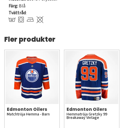
Färg:
Blå
Tvättråd
:
Fler produkter
Edmonton Oilers
Edmonton Oilers
Matchtröja Hemma - Barn
Hemmatröja Gretzky 99
Breakaway Vintage