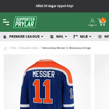
Alltid 30 dagar öppet köp!
0
Logga in
PREMIER LEAGUE
NHL
MLB
NF
NHL
Edmonton Oilers
Hemmatröja Messier 11 Breakaway Vintage