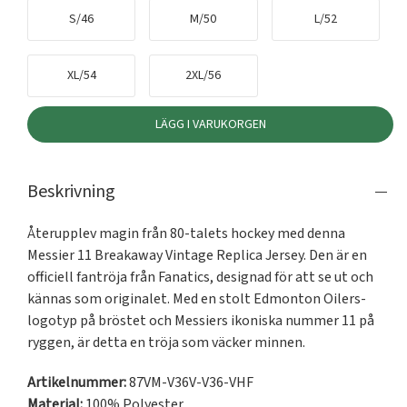
S/46
M/50
L/52
XL/54
2XL/56
LÄGG I VARUKORGEN
Beskrivning
Återupplev magin från 80-talets hockey med denna 
Messier 11 Breakaway Vintage Replica Jersey. Den är en 
officiell fantröja från Fanatics, designad för att se ut och 
kännas som originalet. Med en stolt Edmonton Oilers-
logotyp på bröstet och Messiers ikoniska nummer 11 på 
ryggen, är detta en tröja som väcker minnen.
Artikelnummer:
87VM-V36V-V36-VHF
Material:
100% Polyester