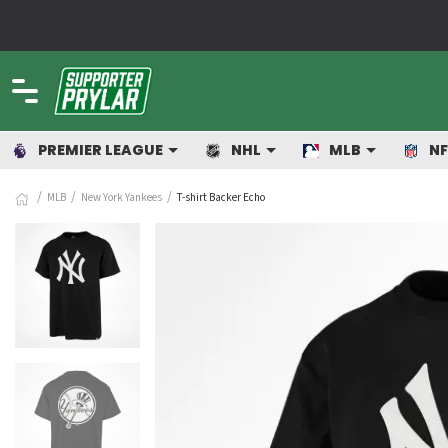
PREMIER LEAGUE
NHL
MLB
NF
MLB
New York Yankees
T-shirt Backer Echo