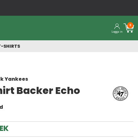
Snabba leveranser från vårt lager
0
Logga in
T-SHIRTS
rk Yankees
hirt Backer Echo
nd
SEK