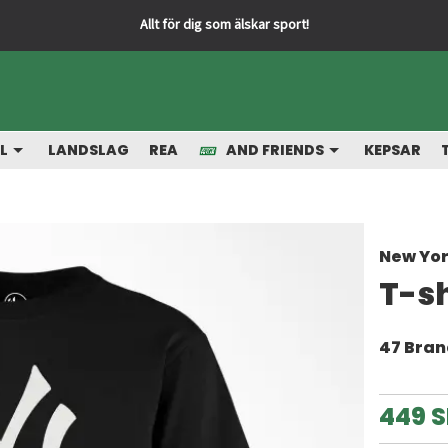
L
LANDSLAG
REA
AND FRIENDS
KEPSAR
New Yo
T-s
47 Bra
449 