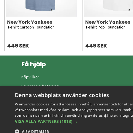
New York Yankees
New York Yankees
T-shirt Cartoon Foundation
T-shirt Pop Foundation
449 SEK
449 SEK
Få hjälp
Köpvillkor
Leverans & betalning
Denna webbplats använder cookies
Returer & byten
Vi använder cookies för att anpassa innehåll, annonser och för att a
Vanliga frågor
vår webbplats med våra reklam- och analyspartners som kan kombin
som de har samlat in från din användning av deras tjänster.
Integrit
VISA ALLA PARTNERS
(1913) →
VISA DETALJER