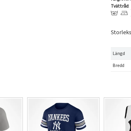
Tvättråd
:
Storlek
Längd
Bredd