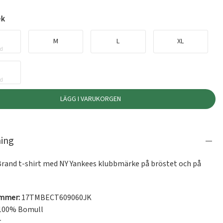
ek
M
L
XL
ld
ld
LÄGG I VARUKORGEN
ning
 Brand t-shirt med NY Yankees klubbmärke på bröstet och på 
ummer:
17TMBECT609060JK
100% Bomull
t