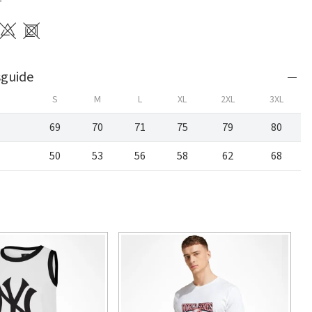
sguide
S
M
L
XL
2XL
3XL
69
70
71
75
79
80
50
53
56
58
62
68