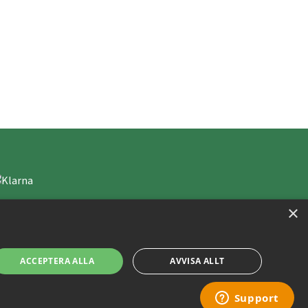
×
ACCEPTERA ALLA
AVVISA ALLT
Copyright © 2019 This site is Licensed to 377 Sport AB
Integritetspolicy
Cookies