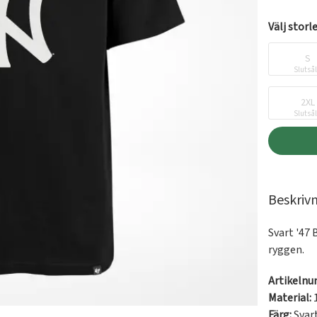
Välj storl
S
Slutså
2XL
Slutså
Beskriv
Svart '47
ryggen.
Artikeln
Material:
Färg:
Svar