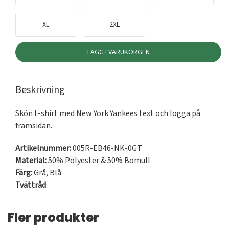
XL
2XL
LÄGG I VARUKORGEN
Beskrivning
Skön t-shirt med New York Yankees text och logga på 
framsidan.
Artikelnummer:
005R-EB46-NK-0GT
Material:
50% Polyester & 50% Bomull
Färg:
Grå
,
Blå
Tvättråd
:
Fler produkter