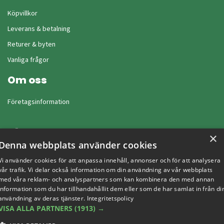
Köpvillkor
Leverans & betalning
Returer & byten
Vanliga frågor
Om oss
Företagsinformation
×
Denna webbplats använder cookies
Vi använder cookies för att anpassa innehåll, annonser och för att analysera
vår trafik. Vi delar också information om din användning av vår webbplats
med våra reklam- och analyspartners som kan kombinera den med annan
information som du har tillhandahållit dem eller som de har samlat in från di
användning av deras tjänster.
Integritetspolicy
VISA ALLA PARTNERS
(1913) →