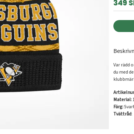
349 S
Beskriv
Var rädd o
du med de
klubbmärk
Artikeln
Material:
Färg:
Svar
Tvättråd
: