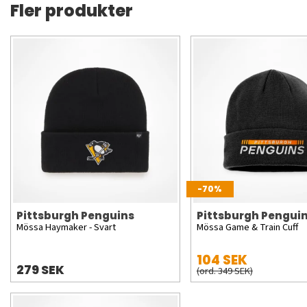
Fler produkter
-70%
Pittsburgh Penguins
Pittsburgh Pengui
Mössa Haymaker - Svart
Mössa Game & Train Cuff
104 SEK
279 SEK
(ord. 349 SEK)