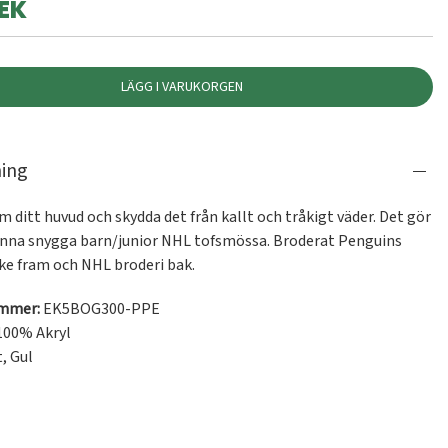
EK
LÄGG I VARUKORGEN
ning
m ditt huvud och skydda det från kallt och tråkigt väder. Det gör 
nna snygga barn/junior NHL tofsmössa. Broderat Penguins 
e fram och NHL broderi bak.
ummer:
EK5BOG300-PPE
100% Akryl
t
,
Gul