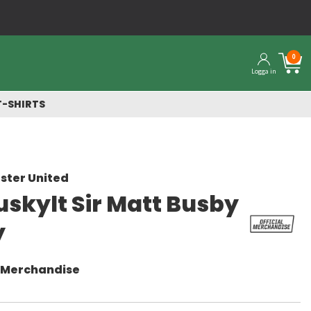
ger
0
Logga in
T-SHIRTS
ster United
uskylt Sir Matt Busby
y
l Merchandise