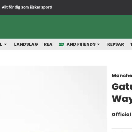
Snabba leveranser från vårt la
L
LANDSLAG
REA
AND FRIENDS
KEPSAR
Manche
Gat
Wa
Officia