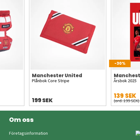
-30%
Manchester United
Manchest
Plånbok Core Stripe
Årsbok 2025
139 SEK
199 SEK
(ord. 199 SEK)
Om oss
Företagsinformation