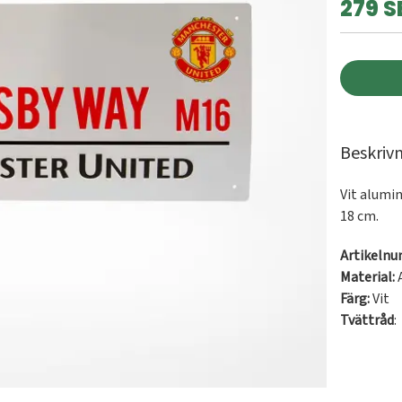
279 S
Beskriv
Vit alumin
18 cm.
Artikeln
Material:
Färg:
Vit
Tvättråd
: