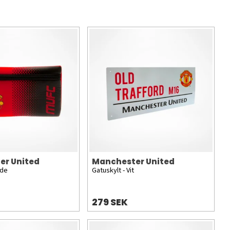
er United
Manchester United
ade
Gatuskylt - Vit
279 SEK