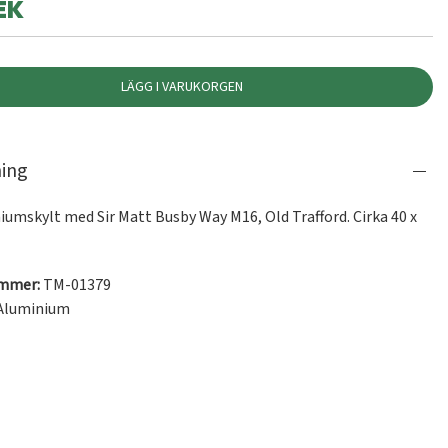
EK
LÄGG I VARUKORGEN
ning
iumskylt med Sir Matt Busby Way M16, Old Trafford. Cirka 40 x 
ummer:
TM-01379
Aluminium