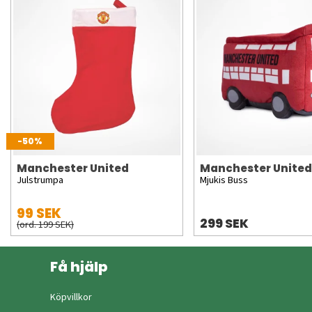
-50%
Manchester United
Manchester United
Julstrumpa
Mjukis Buss
99 SEK
299 SEK
(ord. 199 SEK)
Få hjälp
Köpvillkor