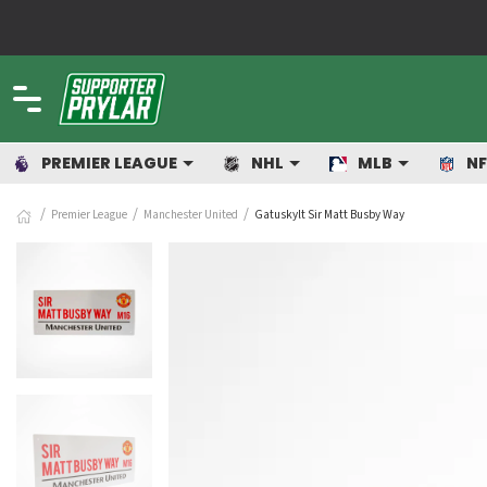
PREMIER LEAGUE
NHL
MLB
NF
Premier League
Manchester United
Gatuskylt Sir Matt Busby Way