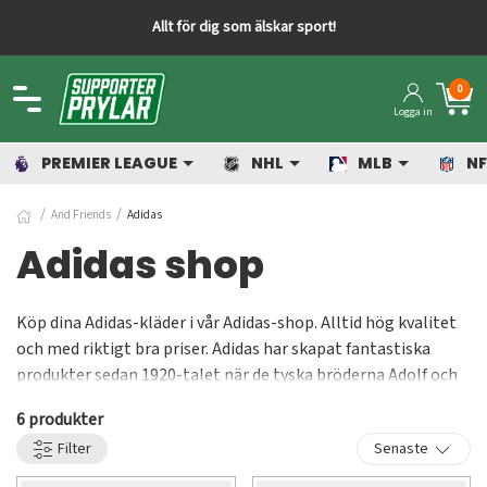
Allt för dig som älskar sport!
0
Logga in
PREMIER LEAGUE
NHL
MLB
NF
And Friends
Adidas
Adidas shop
Köp dina Adidas-kläder i vår Adidas-shop. Alltid hög kvalitet
och med riktigt bra priser. Adidas har skapat fantastiska
produkter sedan 1920-talet när de tyska bröderna Adolf och
Rudolf Dassler började tillverka skor och snabbt nådde
6 produkter
framgång. Märket med de tre ränderna är något som vi
Filter
Senaste
verkligen gillar och att dessa återfinns under kategorin "And
Friends" ser vi som en självklarhet. Adidas borgar för hög