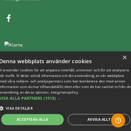
×
Denna webbplats använder cookies
Vi använder cookies för att anpassa innehåll, annonser och för att analysera
Copyright © 2019 This site is Licensed to 377 Sport AB
Integritetspolicy
Cookies
vår trafik. Vi delar också information om din användning av vår webbplats
med våra reklam- och analyspartners som kan kombinera den med annan
information som du har tillhandahållit dem eller som de har samlat in från di
användning av deras tjänster.
Integritetspolicy
VISA ALLA PARTNERS
(1913) →
VISA DETALJER
ACCEPTERA ALLA
AVVISA ALLT