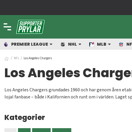
PREMIER LEAGUE
NHL
MLB
NF
NFL
Los Angeles Chargers
Los Angeles Charge
Los Angeles Chargers grundades 1960 och har genom åren etabler
lojal fanbase – både i Kalifornien och runt om i världen. Lage
Hos oss på Supporterprylar hittar du ett brett utbud av Chargers
Kategorier
som älskar amerikansk fotboll och vill bära ditt favoritlags färge
Välkommen till vår NFL-shop – för riktiga fans av Los Angeles C