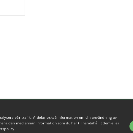
Om oss
nalysera vår trafik. Vi delar också information om din användning av
Företagsinformation
era den med annan information som du har tillhandahållit dem eller
etspolicy