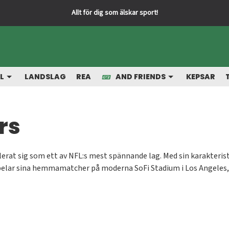
Allt för dig som älskar sport!
L
LANDSLAG
REA
AND FRIENDS
KEPSAR
rs
at sig som ett av NFL:s mest spännande lag. Med sin karakteristi
t spelar sina hemmamatcher på moderna SoFi Stadium i Los Angeles
-souvenirer – från kepsar och mössor till tröjor och andra kläder 
r med stolthet. Alla produkter är självklart officiellt licensierade,
hargers!