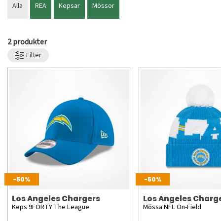
Alla
REA
Kepsar
Mössor
2 produkter
Filter
-50%
-50%
Los Angeles Chargers
Los Angeles Charg
Keps 9FORTY The League
Mössa NFL On-Field