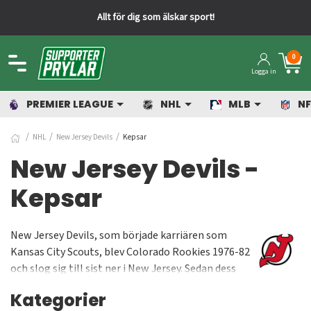
Allt för dig som älskar sport!
0
Logga in
PREMIER LEAGUE
NHL
MLB
NF
NHL
New Jersey Devils
Kepsar
New Jersey Devils -
Kepsar
New Jersey Devils, som började karriären som
Kansas City Scouts, blev Colorado Rookies 1976-82
och slog sig till sist ner i New Jersey. Sedan dess
har New York Rangers varit ärkerivalerna på andra
Kategorier
sidan Hudson-floden. New Jersey Devils har vunnit