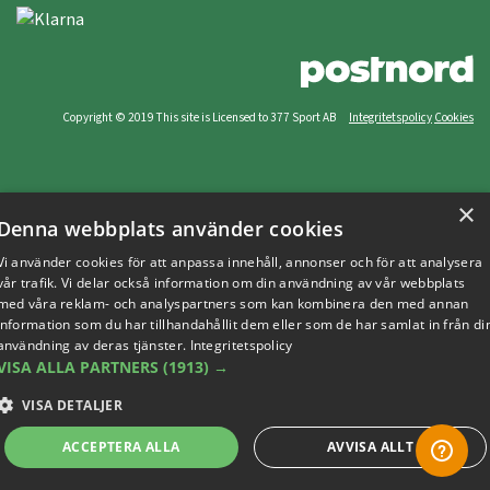
Copyright © 2019 This site is Licensed to 377 Sport AB
Integritetspolicy
Cookies
×
Denna webbplats använder cookies
Vi använder cookies för att anpassa innehåll, annonser och för att analysera
vår trafik. Vi delar också information om din användning av vår webbplats
med våra reklam- och analyspartners som kan kombinera den med annan
information som du har tillhandahållit dem eller som de har samlat in från di
användning av deras tjänster.
Integritetspolicy
VISA ALLA PARTNERS
(1913) →
VISA DETALJER
ACCEPTERA ALLA
AVVISA ALLT