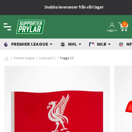
Snabba leveranser från vårt lager
0
Logga in
PREMIER LEAGUE
NHL
MLB
NF
Premier League
Liverpool FC
Flagga CC