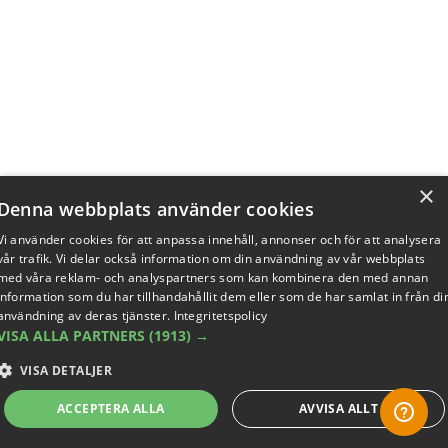
×
Denna webbplats använder cookies
Vi använder cookies för att anpassa innehåll, annonser och för att analysera
vår trafik. Vi delar också information om din användning av vår webbplats
med våra reklam- och analyspartners som kan kombinera den med annan
information som du har tillhandahållit dem eller som de har samlat in från di
användning av deras tjänster.
Integritetspolicy
VISA ALLA PARTNERS
(1913) →
VISA DETALJER
ACCEPTERA ALLA
AVVISA ALLT