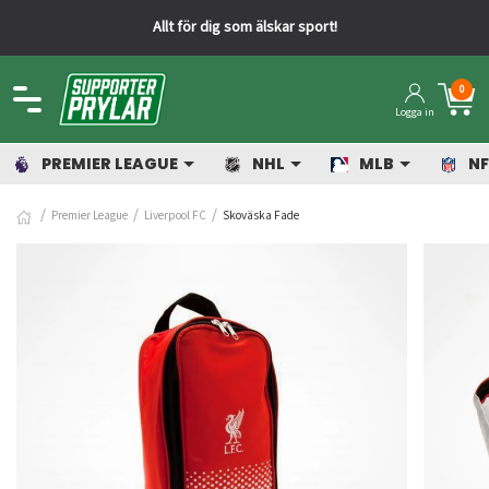
Allt för dig som älskar sport!
0
Logga in
PREMIER LEAGUE
NHL
MLB
NF
Premier League
Liverpool FC
Skoväska Fade