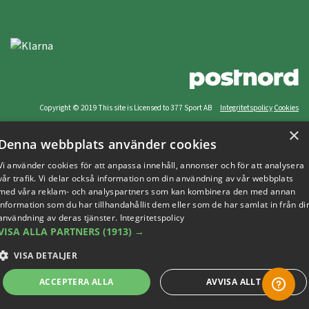
Copyright © 2019 This site is Licensed to 377 Sport AB
Integritetspolicy
Cookies
×
Denna webbplats använder cookies
Vi använder cookies för att anpassa innehåll, annonser och för att analysera
vår trafik. Vi delar också information om din användning av vår webbplats
med våra reklam- och analyspartners som kan kombinera den med annan
information som du har tillhandahållit dem eller som de har samlat in från di
användning av deras tjänster.
Integritetspolicy
VISA ALLA PARTNERS
(1913) →
VISA DETALJER
ACCEPTERA ALLA
AVVISA ALLT