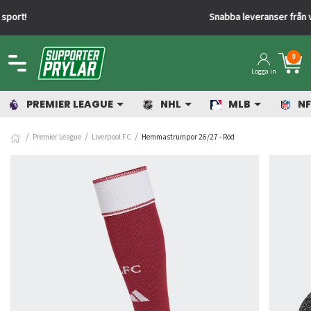
Snabba leveranser från vårt lager
0
Logga in
PREMIER LEAGUE
NHL
MLB
NF
Premier League
Liverpool FC
Hemmastrumpor 26/27 - Röd