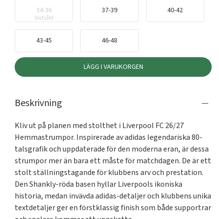
34-36
37-39
40-42
Slutsåld
43-45
46-48
LÄGG I VARUKORGEN
Beskrivning
Kliv ut på planen med stolthet i Liverpool FC 26/27 
Hemmastrumpor. Inspirerade av adidas legendariska 80-
talsgrafik och uppdaterade för den moderna eran, är dessa 
strumpor mer än bara ett måste för matchdagen. De är ett 
stolt ställningstagande för klubbens arv och prestation. 
Den Shankly-röda basen hyllar Liverpools ikoniska 
historia, medan invävda adidas-detaljer och klubbens unika 
textdetaljer ger en förstklassig finish som både supportrar 