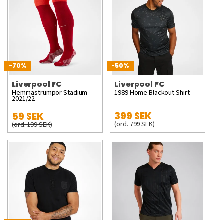
-70%
-50%
Liverpool FC
Liverpool FC
Hemmastrumpor Stadium
1989 Home Blackout Shirt
2021/22
399 SEK
59 SEK
(ord. 799 SEK)
(ord. 199 SEK)