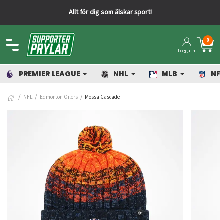
Allt för dig som älskar sport!
0
Logga in
PREMIER LEAGUE
NHL
MLB
NF
NHL
Edmonton Oilers
Mössa Cascade