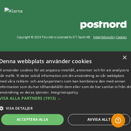
Copyright © 2019 This site is Licensed to 377 Sport AB
Integritetspolicy
Cookies
×
Denna webbplats använder cookies
Vi använder cookies för att anpassa innehåll, annonser och för att analysera
vår trafik. Vi delar också information om din användning av vår webbplats
med våra reklam- och analyspartners som kan kombinera den med annan
information som du har tillhandahållit dem eller som de har samlat in från di
användning av deras tjänster.
Integritetspolicy
VISA ALLA PARTNERS
(1913) →
VISA DETALJER
ACCEPTERA ALLA
AVVISA ALLT