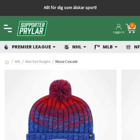
som älskar sport!
Snabba leverans
0
Logga in
PREMIER LEAGUE
NHL
MLB
NF
NHL
New York Rangers
Mössa Cascade