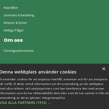
Köpvillkor
Leverans & betalning
Returer & byten
Vanliga frågor
Om oss
Företagsinformation
×
Denna webbplats använder cookies
Vi använder cookies för att anpassa innehåll, annonser och för att analysera
vår trafik. Vi delar också information om din användning av vår webbplats
med våra reklam- och analyspartners som kan kombinera den med annan
information som du har tillhandahållit dem eller som de har samlat in från di
användning av deras tjänster.
Integritetspolicy
VISA ALLA PARTNERS
(1913) →