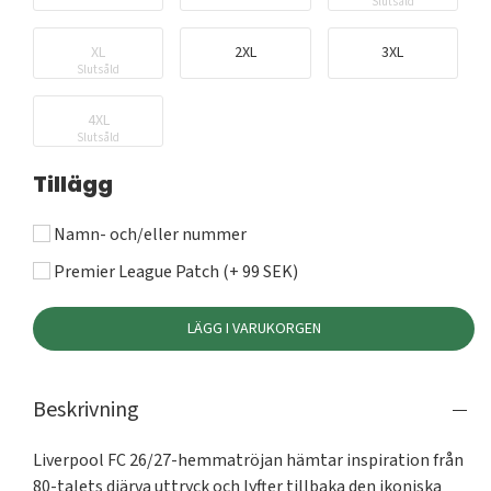
Slutsåld
XL
2XL
3XL
Slutsåld
4XL
Slutsåld
Tillägg
Namn- och/eller nummer
Premier League Patch (+ 99 SEK)
LÄGG I VARUKORGEN
Beskrivning
Liverpool FC 26/27-hemmatröjan hämtar inspiration från 
80-talets djärva uttryck och lyfter tillbaka den ikoniska 