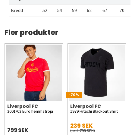
Bredd
52
54
59
62
67
70
Fler produkter
-70%
Liverpool FC
Liverpool FC
2001/03 Euro hemmatröja
1979 Hitachi Blackout Shirt
239 SEK
799 SEK
(ord. 799 SEK)