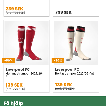
239 SEK
799 SEK
(ord. 799 SEK)
-50%
-50%
Liverpool FC
Liverpool FC
Hemmastrumpor 2025/26 -
Bortastrumpor 2025/26 - Vit
Röd
139 SEK
139 SEK
(ord. 279 SEK)
(ord. 279 SEK)
Få hjälp