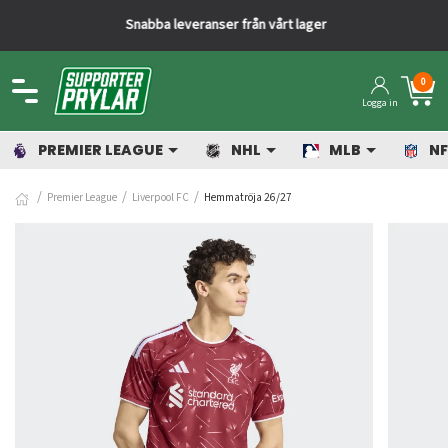
Snabba leveranser från vårt lager
0
Logga in
PREMIER LEAGUE
NHL
MLB
NF
Premier League
Liverpool FC
Hemmatröja 26/27