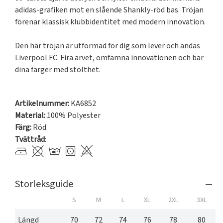
adidas-grafiken mot en slående Shankly-röd bas. Tröjan 
förenar klassisk klubbidentitet med modern innovation.

Den här tröjan är utformad för dig som lever och andas 
Liverpool FC. Fira arvet, omfamna innovationen och bär 
dina färger med stolthet.

Artikelnummer:
KA6852
Material:
100% Polyester
Färg:
Röd
Tvättråd
:
Storleksguide
S
M
L
XL
2XL
3XL
Längd
70
72
74
76
78
80