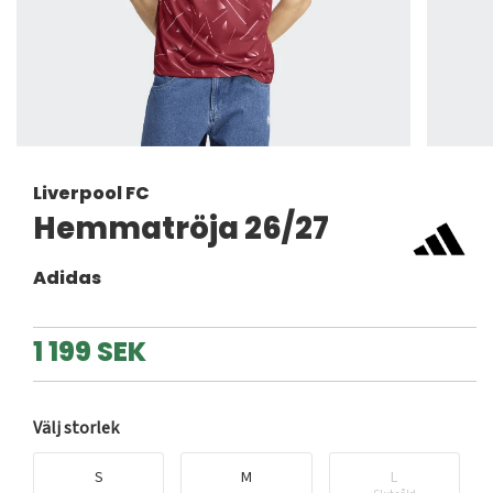
Liverpool FC
Hemmatröja 26/27
Adidas
1 199 SEK
Välj storlek
S
M
L