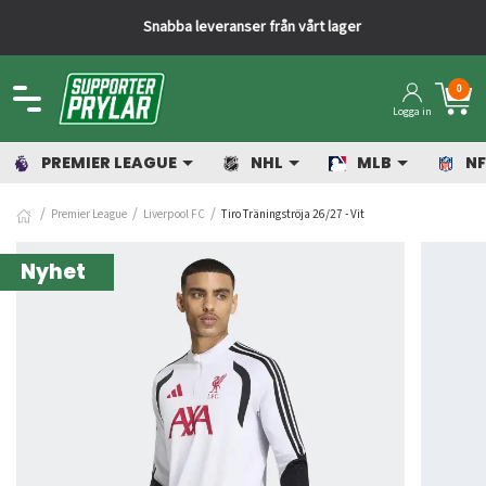
Snabba leveranser från vårt lager
0
Logga in
PREMIER LEAGUE
NHL
MLB
NF
Premier League
Liverpool FC
Tiro Träningströja 26/27 - Vit
Nyhet