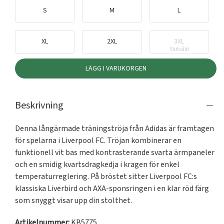
S
M
L
XL
2XL
3XL
Slutsåld
LÄGG I VARUKORGEN
Beskrivning
Denna långärmade träningströja från Adidas är framtagen 
för spelarna i Liverpool FC. Tröjan kombinerar en 
funktionell vit bas med kontrasterande svarta ärmpaneler 
och en smidig kvartsdragkedja i kragen för enkel 
temperaturreglering. På bröstet sitter Liverpool FC:s 
klassiska Liverbird och AXA-sponsringen i en klar röd färg 
som snyggt visar upp din stolthet.
Artikelnummer:
KB5775