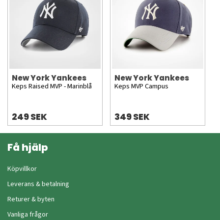
New York Yankees
New York Yankees
Keps Raised MVP - Marinblå
Keps MVP Campus
249 SEK
349 SEK
Få hjälp
Köpvillkor
Leverans & betalning
Returer & byten
Vanliga frågor