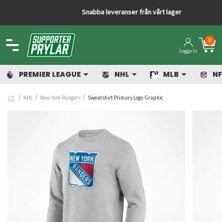
Snabba leveranser från vårt lager
0
Logga in
PREMIER LEAGUE
NHL
MLB
NF
NHL
New York Rangers
Sweatshirt Primary Logo Graphic