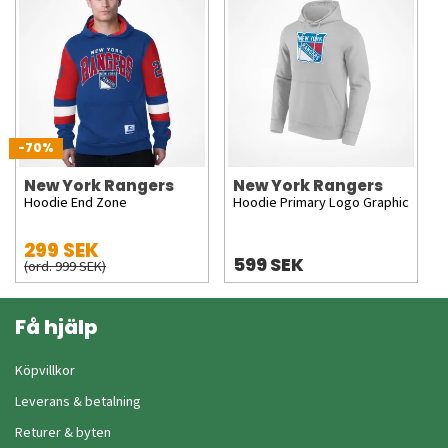
-70%
New York Rangers
New York Rangers
Hoodie End Zone
Hoodie Primary Logo Graphic
299 SEK
599 SEK
(ord. 999 SEK)
Få hjälp
Köpvillkor
Leverans & betalning
Returer & byten