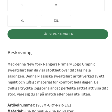
S
M
L
XL
2XL
LÄGG I VARUKORGEN
Beskrivning
Med denna New York Rangers Primary Logo Graphic 
sweatshirt kan du visa stolthet över ditt lag hela 
säsongen. Denna klassiska sweatshirt är tillverkad av ett 
mjukt och luftigt material för komfort hela dagen. De 
tydliga tryckta loggorna är det perfekta sättet att visa ditt 
stöd, vare sig du är på match eller bara ute i stan.
Artikelnummer:
1903M-GRY-NYR-EG1
Material:
80% Bomull & 20% Polyester