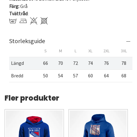
Färg:
Grå
Tvättråd
:
Storleksguide
S
M
L
XL
2XL
3XL
Längd
66
70
72
74
76
78
Bredd
50
54
57
60
64
68
Fler produkter