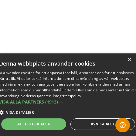
×
Denna webbplats använder cookies
Vi använder cookies för att anpassa innehåll, annonser och för att analysera
vår trafik. Vi delar också information om din användning av vår webbplats
med våra reklam- och analyspartners som kan kombinera den med annan
information som du har tillhandahållit dem eller som de har samlat in från di
användning av deras tjänster.
Integritetspolicy
VISA ALLA PARTNERS
(1913) →
VISA DETALJER
ACCEPTERA ALLA
AVVISA ALLT