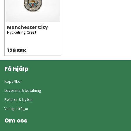
Manchester City
Nyckelring Crest
129 SEK
Få hjälp
Köpvillkor
Leverans & betalning
Returer & byten
Vanliga frågor
Om oss