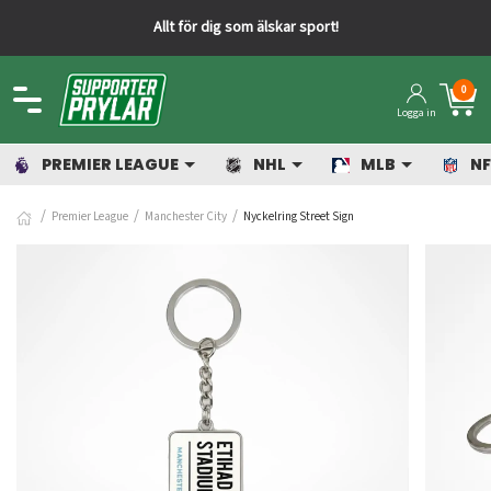
Allt för dig som älskar sport!
0
Logga in
PREMIER LEAGUE
NHL
MLB
NF
Premier League
Manchester City
Nyckelring Street Sign