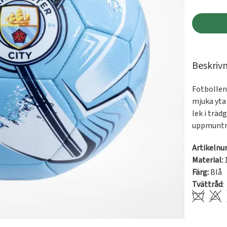
Beskriv
Fotbollen 
mjuka yta 
lek i träd
uppmuntra 
Artikeln
Material:
Färg:
Blå
Tvättråd
: