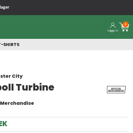
0
Logga in
T-SHIRTS
ter City
oll Turbine
l Merchandise
EK