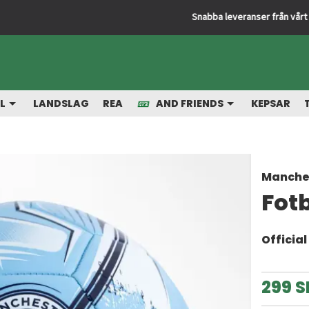
Snabba leveranser från vårt lager
L
LANDSLAG
REA
AND FRIENDS
KEPSAR
Manches
Fotb
Officia
299 S