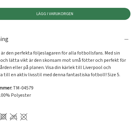
LÄGG I VARUKORGEN
ning
är den perfekta följeslagaren för alla fotbollsfans. Med sin 
och lätta vikt är den skonsam mot små fötter och perfekt för 
gården eller på planen. Visa din kärlek till Liverpool och 
till en aktiv livsstil med denna fantastiska fotboll! Size 5.
ummer:
TM-04579
100% Polyester